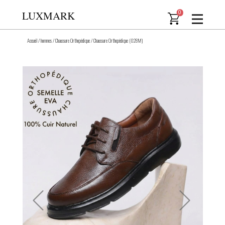
LUXMARK
0
Accueil
/
hommes
/
Chaussure Orthopédique
/
Chaussure Orthopédique (028M)