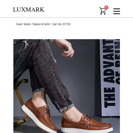
LUXMARK
0
Accueil
/
hommes
/
Chaussure de Confort
/
Sport chic (M15W)