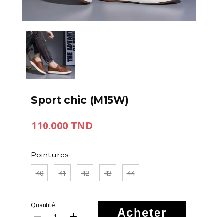
Sport chic (M15W)
110.000 TND
Pointures :
40
41
42
43
44
Quantité
Acheter