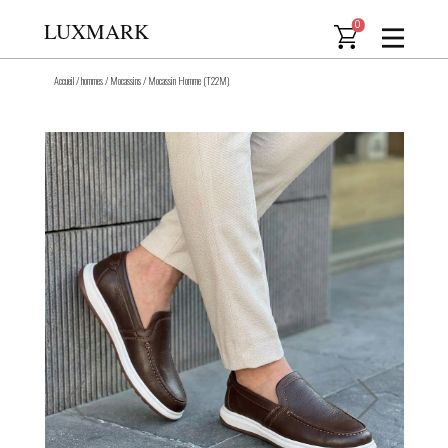
LUXMARK
0
Accueil
/
hommes
/
Mocassins
/
Mocassin Homme (T22M)