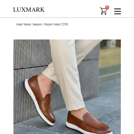
LUXMARK
0
Accueil
/
hommes
/
chaussures
/
Mocassin Homme (T22W)